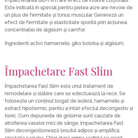
Împachetarea Bio-Firm are efect de întărire corporală.
Este indicată în special pentru pielea acre are nevoie de
un plus de fermitate și tonus muscular. Genereză un
efect de fermitate și elasticitate sporită prin acțiunea
concentrației de algisium și camfor.
Ingredienti activi: hamamelis, giko boloba și algisium.
Împachetare Fast Slim​
Împachetarea Fast Slim este unul tratament de
remodelare și slăbire care se edectuează la rece. Se
folosește un conținut bogat de iederă, hamamelis și
extract hipotermic, pentru a întări efectul decongestiv și
tonic. Cum depunerile de grăsime sunt cauzate de
atrofierea vaselor mici de sânge, împachetarea Fast
Slim decongestionează țesutul adipos și amplifică
circulația sagvina. Chiar după prima ședință se pierd