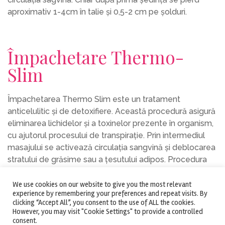
aproximativ 1-4cm în talie și 0,5-2 cm pe șolduri.
Împachetare Thermo-
Slim
Împachetarea Thermo Slim este un tratament
anticelulitic și de detoxifiere. Această procedură asigură
eliminarea lichidelor și a toxinelor prezente în organism,
cu ajutorul procesului de transpirație. Prin intermediul
masajului se activează circulația sangvină și deblocarea
stratului de grăsime sau a țesutului adipos. Procedura
este în general recomandată persoanelor care se
confruntă cu probleme de retenție de apă.
We use cookies on our website to give you the most relevant
experience by remembering your preferences and repeat visits. By
clicking “Accept All”, you consent to the use of ALL the cookies.
However, you may visit "Cookie Settings" to provide a controlled
consent.